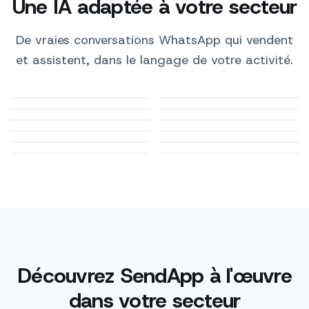
Une IA adaptée à votre secteur
De vraies conversations WhatsApp qui vendent
et assistent, dans le langage de votre activité.
Cabinets médicaux
E-commerce
Tourisme et
Restauration
Automobile
Salles de sport et
Beauté et bien-être
hôtellerie
Cabinets
Pharmacies
fitness
Animaux et
Immobilier
professionnels
Formation
vétérinaires
Découvrez SendApp à l'œuvre
dans votre secteur