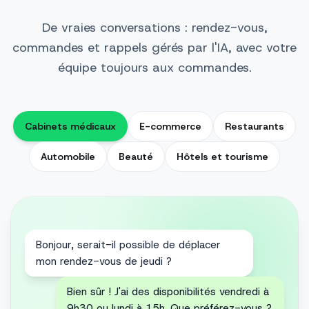
De vraies conversations : rendez-vous,
commandes et rappels gérés par l'IA, avec votre
équipe toujours aux commandes.
Cabinets médicaux
E-commerce
Restaurants
Automobile
Beauté
Hôtels et tourisme
Bonjour ! Ma commande #4521 a-t-elle
déjà été expédiée ?
Bonjour Laura ! Oui, elle est partie
aujourd'hui 📦 Voici le lien de suivi :