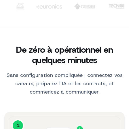
peau.
Clienti: TIM, WindTre, Generali, Euronics, Tecnocasa, Tecno
10:30
Bonjour ! 👋 Voici nos
best-sellers pour
vous.
10:30
Sérum Hydratant
$29
Voir le produit ↗
De zéro à opérationnel en
Parfait, je le prends.
10:31
quelques minutes
SendApp AI
Sans configuration compliquée : connectez vos
canaux, préparez l’IA et les contacts, et
commencez à communiquer.
1