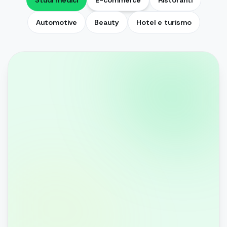
Studi medici
E-commerce
Ristoranti
Automotive
Beauty
Hotel e turismo
Ciao! Il mio ordine #4521 è già stato
spedito?
Ciao Laura! Sì, è partito oggi 📦 Ecco il
tracking: arrivo previsto giovedì.
Perfetto. Posso ancora aggiungere un
articolo?
L'ordine è già in viaggio, ma ti ho creato
un codice sconto del 10% per il prossimo
😊