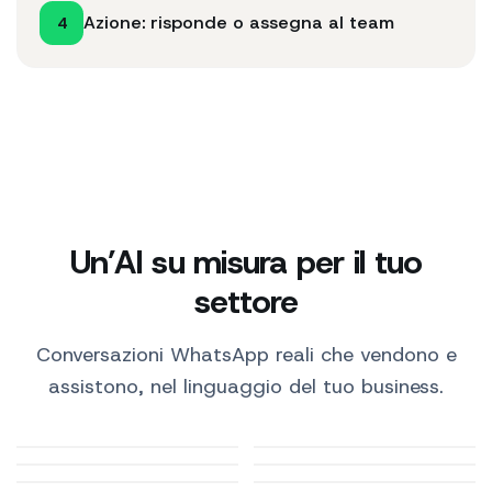
Azione: risponde o assegna al team
4
Un’AI su misura per il tuo
settore
Conversazioni WhatsApp reali che vendono e
assistono, nel linguaggio del tuo business.
Studi medici
E-commerce
Ristorazione
Automotive
Beauty e benessere
Turismo e hotel
Farmacie
Palestre e fitness
Immobiliari
Studi professionali