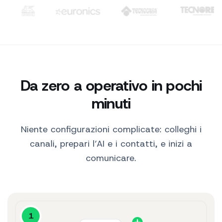
pelle.
Clienti: TIM, WindTre, Generali, Euronics, Tecnocasa, Tecno
10:30
Ciao! 👋 Ecco i nostri
best seller per te.
10:30
Siero Idratante
$29
Vedi prodotto ↗
Perfetto, lo prendo.
Da zero a operativo in pochi
10:31
minuti
Niente configurazioni complicate: colleghi i
canali, prepari l’AI e i contatti, e inizi a
comunicare.
1