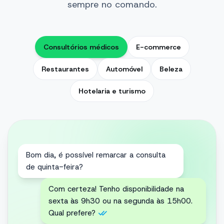
sempre no comando.
Consultórios médicos
E-commerce
Restaurantes
Automóvel
Beleza
Hotelaria e turismo
Olá! A minha encomenda #4521 já foi
enviada?
Olá Laura! Sim, saiu hoje 📦 Aqui tem o
tracking: entrega prevista para quinta-
feira.