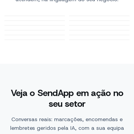
Clínicas e
E-commerce
consultórios
Restauração
Automóvel
Beleza e bem-estar
Turismo e hotelaria
Farmácias
Ginásios e fitness
Imobiliárias
Serviços profissionais
Formação
Pet e veterinários
Veja o SendApp em ação no
seu setor
Conversas reais: marcações, encomendas e
lembretes geridos pela IA, com a sua equipa