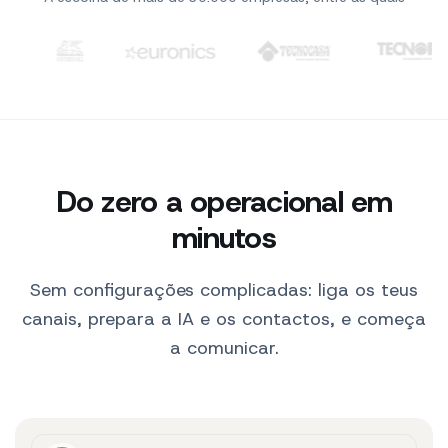
Olá! Procuro um
produto para a minha
pele.
Clienti: TIM, WindTre, Generali, Euronics, Tecnocasa, Tecno
10:30
Olá! 👋 Aqui estão os
nossos mais vendidos
para si.
10:30
Sérum Hidratante
$29
Ver produto ↗
Do zero a operacional em
Perfeito, vou levar.
10:31
minutos
SendApp AI
Sem configurações complicadas: liga os teus
canais, prepara a IA e os contactos, e começa
a comunicar.