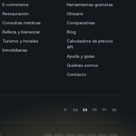
E-commerce
Herramientas gratuitas
Restauración
Glosario
Consultas médicas
Comparativas
Belleza y bienestar
Blog
Turismo y hoteles
Calculadora de precios
API
Inmobiliarias
Ayuda y guías
Quiénes somos
Contacto
IT
EN
ES
FR
PT
DE
s
·