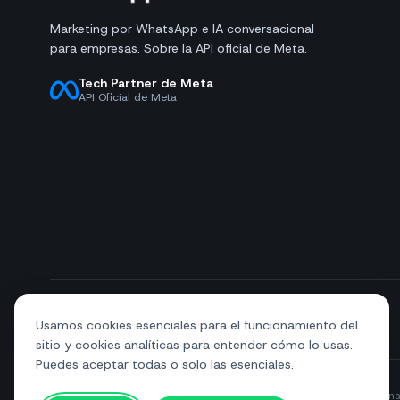
Marketing por WhatsApp e IA conversacional
para empresas. Sobre la API oficial de Meta.
Tech Partner de Meta
API Oficial de Meta
+39 081 544 7792
info@sendapp.live
Usamos cookies esenciales para el funcionamiento del
sitio y cookies analíticas para entender cómo lo usas.
Puedes aceptar todas o solo las esenciales.
© 2026 SendApp. Todos los derechos reservados. WhatsApp es una 