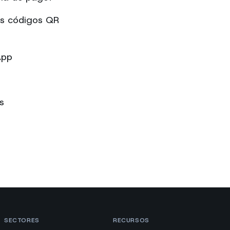
os códigos QR
App
s
SECTORES
RECURSOS