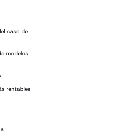
el caso de
 de modelos
s
s rentables
ma