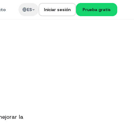
cto
ES
Iniciar sesión
Prueba gratis
ejorar la