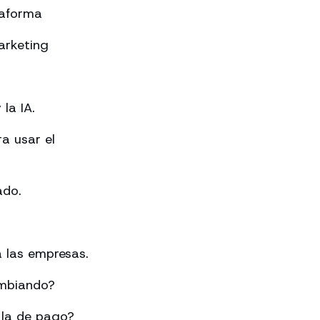
taforma
arketing
la IA.
a usar el
ado.
 las empresas.
ambiando?
 la de pago?