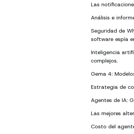
Las notificacion
Análisis e info
Seguridad de Wh
software espía en
Inteligencia art
complejos.
Gema 4: Modelos 
Estrategia de c
Agentes de IA: 
Las mejores alte
Costo del agente