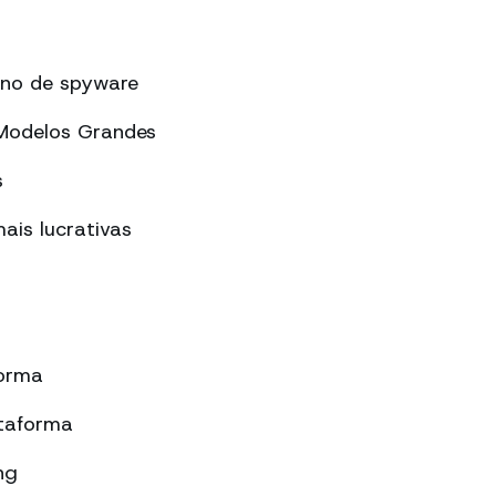
ano de spyware
 Modelos Grandes
s
ais lucrativas
forma
taforma
ng