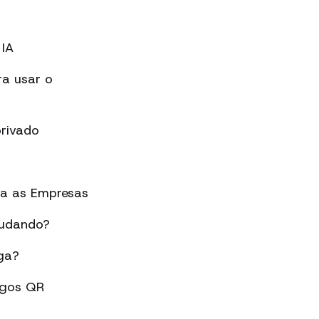
IA
a usar o
rivado
ra as Empresas
mudando?
ga?
igos QR