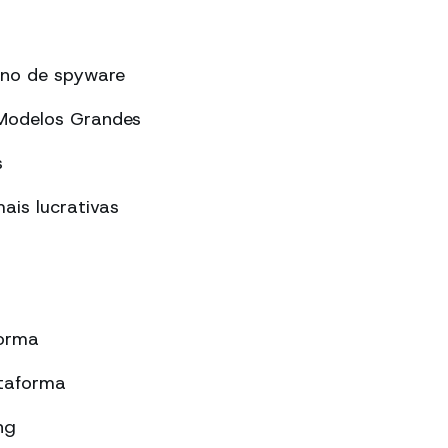
ano de spyware
 Modelos Grandes
s
ais lucrativas
forma
taforma
ng