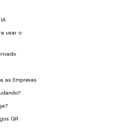
IA
a usar o
rivado
ra as Empresas
mudando?
ga?
igos QR