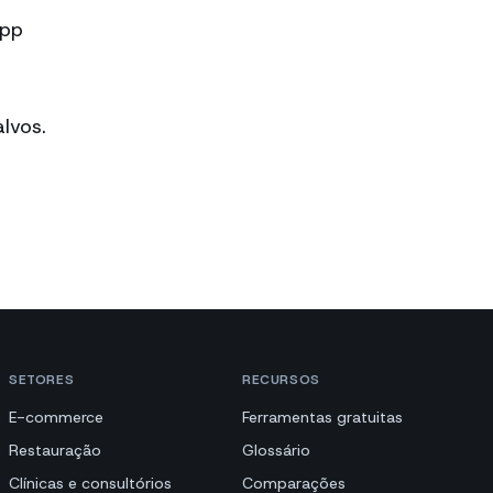
App
lvos.
SETORES
RECURSOS
E-commerce
Ferramentas gratuitas
Restauração
Glossário
Clínicas e consultórios
Comparações