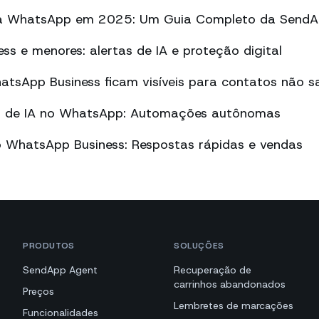
a WhatsApp em 2025: Um Guia Completo da Send
s e menores: alertas de IA e proteção digital
tsApp Business ficam visíveis para contatos não sa
vo de IA no WhatsApp: Automações autônomas
o WhatsApp Business: Respostas rápidas e vendas
PRODUTOS
SOLUÇÕES
SendApp Agent
Recuperação de
carrinhos abandonados
Preços
Lembretes de marcações
Funcionalidades