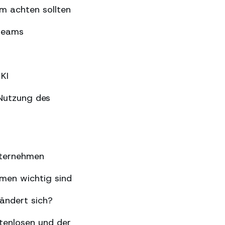
m achten sollten
gteams
KI
Nutzung des
nternehmen
hmen wichtig sind
ändert sich?
tenlosen und der