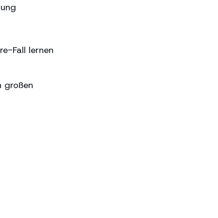
sung
e-Fall lernen
n großen