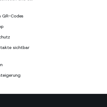
en QR-Codes
pp
chutz
takte sichtbar
en
steigerung