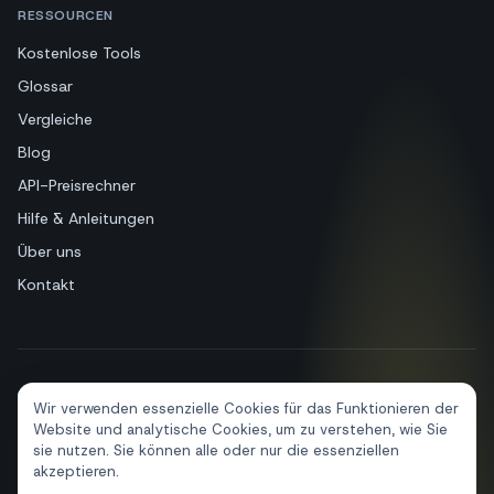
RESSOURCEN
Kostenlose Tools
Glossar
Vergleiche
Blog
API-Preisrechner
Hilfe & Anleitungen
Über uns
Kontakt
+39 081 544 7792
info@sendapp.live
Wir verwenden essenzielle Cookies für das Funktionieren der
IT
EN
ES
FR
PT
DE
Website und analytische Cookies, um zu verstehen, wie Sie
sie nutzen. Sie können alle oder nur die essenziellen
akzeptieren.