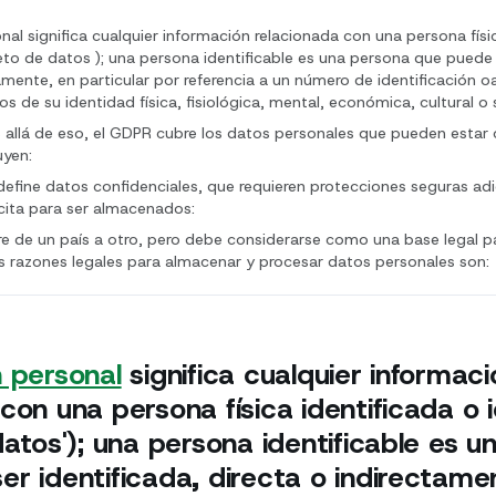
al significa cualquier información relacionada con una persona físi
jeto de datos ); una persona identificable es una persona que puede 
tamente, en particular por referencia a un número de identificación 
os de su identidad física, fisiológica, mental, económica, cultural o s
allá de eso, el GDPR cubre los datos personales que pueden estar
uyen:
efine datos confidenciales, que requieren protecciones seguras adi
ícita para ser almacenados:
ere de un país a otro, pero debe considerarse como una base legal 
s razones legales para almacenar y procesar datos personales son:
 personal
significa cualquier informaci
con una persona física identificada o i
datos'); una persona identificable es 
r identificada, directa o indirectame