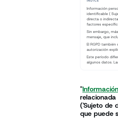
ÍNDICE
Información person
identificable ( Su
directa o indirec
factores específic
Sin embargo, más 
mensaje, que incl
El RGPD también d
autorización expl
Este período difi
algunos datos. La
"
Información
relacionada 
('Sujeto de 
que puede se