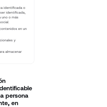
ca identificada o
ser identificada,
oa uno o más
ocial.
 contenidos en un
cionales y
para almacenar
ón
dentificable
una persona
nte, en