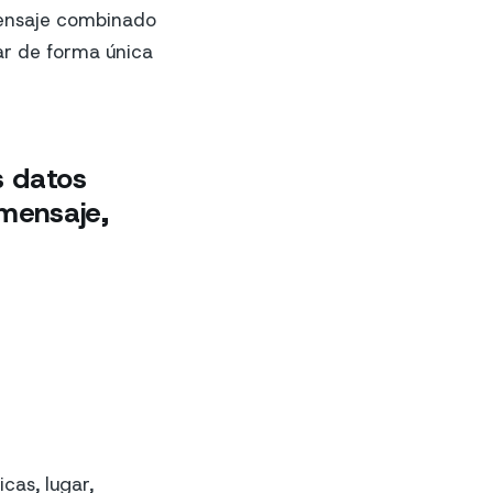
mensaje combinado
ar de forma única
s datos
mensaje,
cas, lugar,