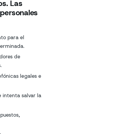
s. Las
 personales
to para el
terminada.
adores de
.
fónicas legales e
 intenta salvar la
mpuestos,