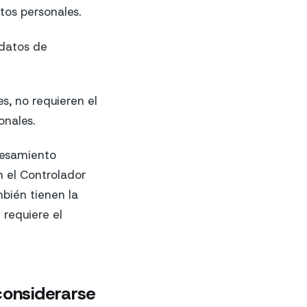
os personales.
 datos de
, no requieren el
onales.
cesamiento
n el Controlador
bién tienen la
 requiere el
considerarse