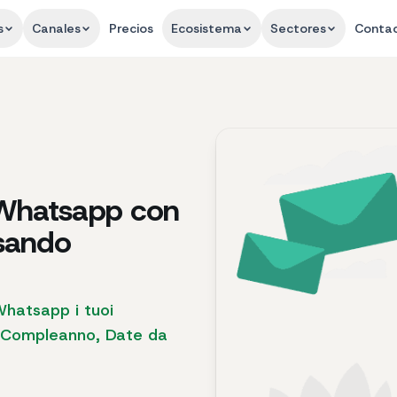
s
Canales
Precios
Ecosistema
Sectores
Conta
 Whatsapp con
usando
Whatsapp i tuoi
di Compleanno, Date da