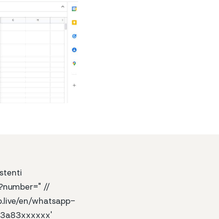
stenti
d?number=" //
p.live/en/whatsapp-
863a83xxxxxx'