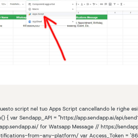
uesto script nel tuo Apps Script cancellando le righe esi
() { var Sendapp_API = "https://app.sendapp.ai/api/sen
/app.sendapp.ai/ for Watsapp Message // https://sendap
tifications-from-any-platform/ var Access_Token = '