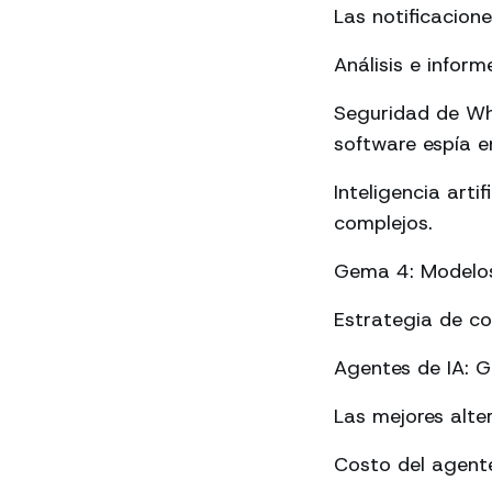
Las notificacion
Análisis e info
Seguridad de Wh
software espía en
Inteligencia art
complejos.
Gema 4: Modelos 
Estrategia de c
Agentes de IA: 
Las mejores alte
Costo del agente