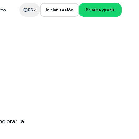
cto
ES
Iniciar sesión
Prueba gratis
ejorar la