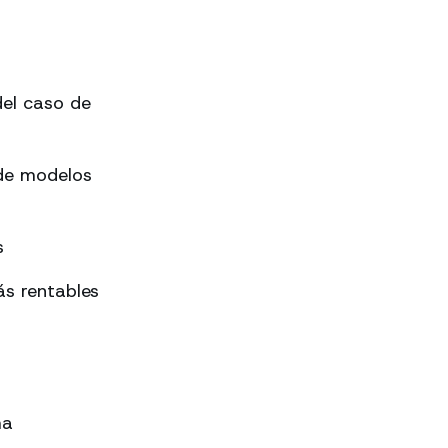
el caso de
 de modelos
s
s rentables
ma