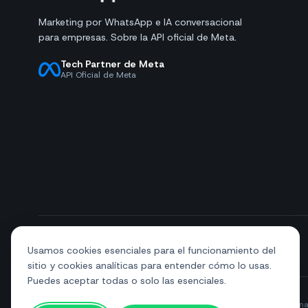
Marketing por WhatsApp e IA conversacional
para empresas. Sobre la API oficial de Meta.
Tech Partner de Meta
API Oficial de Meta
+39 081 544 7792
info@sendapp.live
Usamos cookies esenciales para el funcionamiento del
sitio y cookies analíticas para entender cómo lo usas.
Puedes aceptar todas o solo las esenciales.
© 2026 SendApp. Todos los derechos reservados. WhatsApp es una 