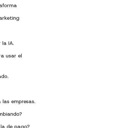
taforma
arketing
la IA.
a usar el
ado.
 las empresas.
ambiando?
 la de pago?