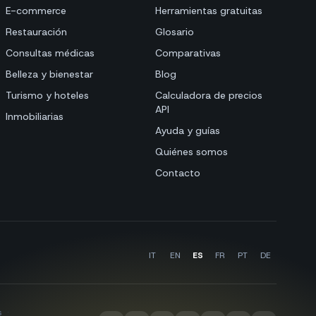
E-commerce
Herramientas gratuitas
Restauración
Glosario
Consultas médicas
Comparativas
Belleza y bienestar
Blog
Turismo y hoteles
Calculadora de precios
API
Inmobiliarias
Ayuda y guías
Quiénes somos
Contacto
IT
EN
ES
FR
PT
DE
s
·