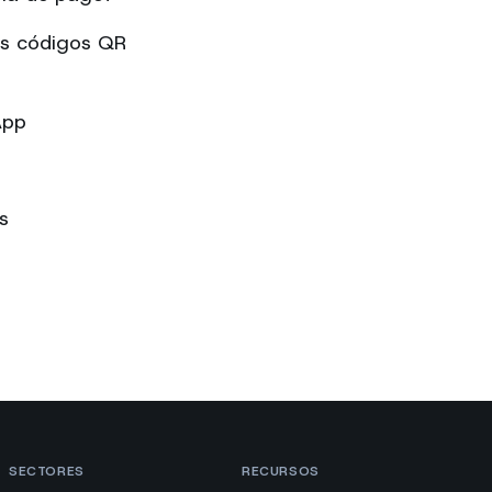
os códigos QR
App
s
SECTORES
RECURSOS