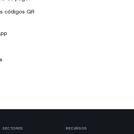
os códigos QR
App
s
SECTORES
RECURSOS