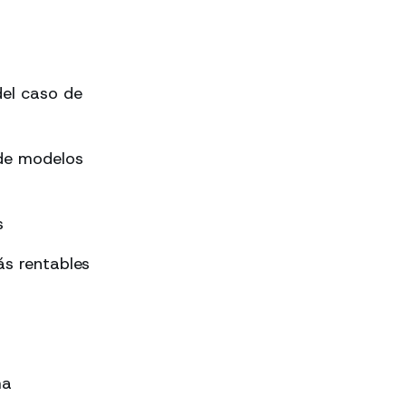
el caso de
 de modelos
s
s rentables
ma