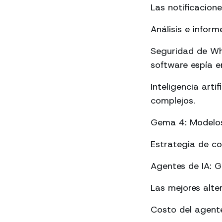
Las notificacion
Análisis e info
Seguridad de Wh
software espía en
Inteligencia art
complejos.
Gema 4: Modelos 
Estrategia de c
Agentes de IA: 
Las mejores alte
Costo del agente