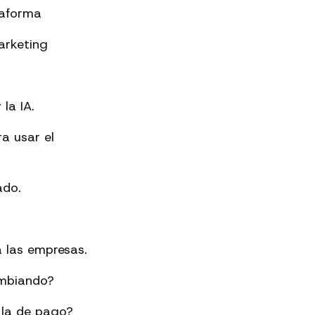
taforma
arketing
la IA.
a usar el
ado.
 las empresas.
ambiando?
 la de pago?