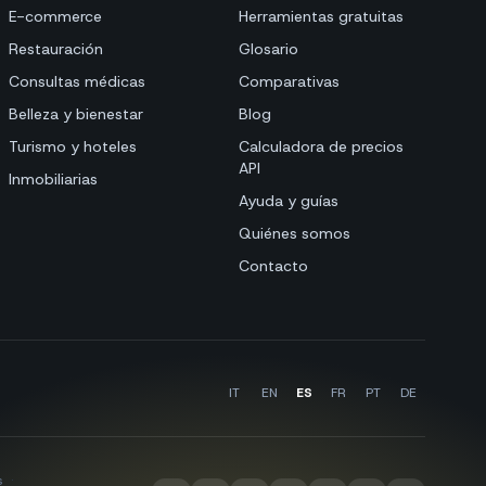
E-commerce
Herramientas gratuitas
Restauración
Glosario
Consultas médicas
Comparativas
Belleza y bienestar
Blog
Turismo y hoteles
Calculadora de precios
API
Inmobiliarias
Ayuda y guías
Quiénes somos
Contacto
IT
EN
ES
FR
PT
DE
s
·