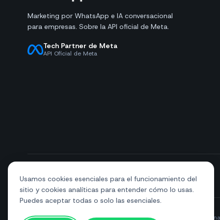
Marketing por WhatsApp e IA conversacional
para empresas. Sobre la API oficial de Meta.
Tech Partner de Meta
API Oficial de Meta
+39 081 544 7792
info@sendapp.live
Usamos cookies esenciales para el funcionamiento del
sitio y cookies analíticas para entender cómo lo usas.
Puedes aceptar todas o solo las esenciales.
© 2026 SendApp. Todos los derechos reservados. WhatsApp es una 