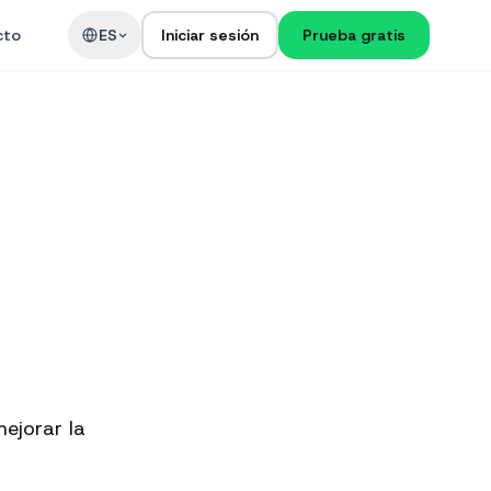
cto
ES
Iniciar sesión
Prueba gratis
ejorar la