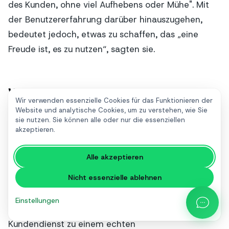
des Kunden, ohne viel Aufhebens oder Mühe". Mit
der Benutzererfahrung darüber hinauszugehen,
bedeutet jedoch, etwas zu schaffen, das „eine
Freude ist, es zu nutzen“, sagten sie.
Wichtige Erkenntnisse zu Trends
Wir verwenden essenzielle Cookies für das Funktionieren der
in der Kundendiensttechnologie
Website und analytische Cookies, um zu verstehen, wie Sie
sie nutzen. Sie können alle oder nur die essenziellen
akzeptieren.
Hoffentlich überzeugen Sie die oben genannten
Kundenservice-Trends. Ein Unternehmen mit einer
Alle akzeptieren
kundenorientierten Vision hilft definitiv dabei, lange
Nicht essenzielle ablehnen
im Spiel zu sein. Die oben beschriebenen Tools und
Kundendiensttrends können Ihr Unternehmen stark
Einstellungen
vom Kundenerfolg abhängig machen und Ihren
Kundendienst zu einem echten