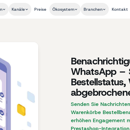
en
Kanäle
Preise
Ökosystem
Branchen
Kontakt
Benachrichti
WhatsApp – 
Bestellstatus,
abgebrochen
Senden Sie Nachrichte
Warenkörbe Bestellben
erhöhen Engagement mi
Prestashop-Integration