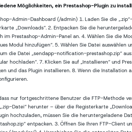
iedene Möglichkeiten, ein Prestashop-Plugin zu install
shop-Admin-Dashboard (/admin) 1. Laden Sie die „.zip“
rkarte „Downloads“. 2. Entpacken Sie die heruntergelade
ch im Prestashop-Admin-Panel an. 4. Wählen Sie die Mod
ues Modul hinzufügen“. 5. Wählen Sie Datei auswählen 
um die Datei „sendapp-notification-prestashop.zip“ au
lar hochladen“. 7. Klicken Sie auf „Installieren“ und Pre
n und das Plugin installieren. 8. Wenn die Installation 
onfigurieren.
dass nur fortgeschrittene Benutzer die FTP-Methode v
 „.zip-Datei“ herunter – über die Registerkarte „Download
lugin hochzuladen, müssen Sie die heruntergeladene Da
stashop.zip“ entpacken. 3. Öffnen Sie Ihren FTP-Client u