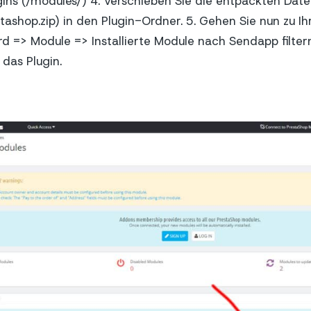
gins (/modules/) 4. Verschieben Sie die entpackten Dat
stashop.zip) in den Plugin-Ordner. 5. Gehen Sie nun zu 
 => Module => Installierte Module nach Sendapp filtern
 das Plugin.