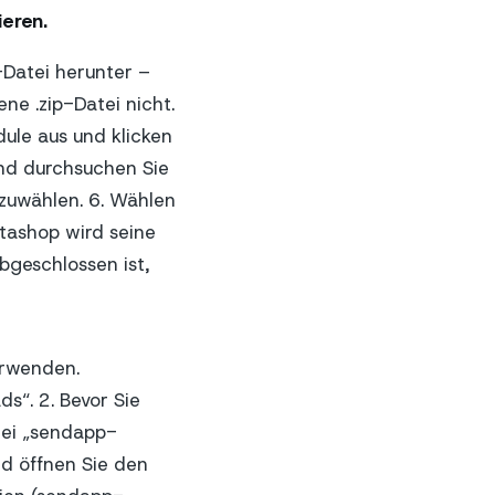
ieren.
-Datei herunter –
ne .zip-Datei nicht.
ule aus und klicken
und durchsuchen Sie
szuwählen. 6. Wählen
stashop wird seine
abgeschlossen ist,
erwenden.
s“. 2. Bevor Sie
tei „sendapp-
nd öffnen Sie den