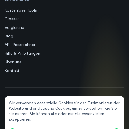
RESSOURCEN
Kostenlose Tools
Glossar
Vergleiche
Blog
API-Preisrechner
Hilfe & Anleitungen
Über uns
Kontakt
+39 081 544 7792
info@sendapp.live
Wir verwenden essenzielle Cookies für das Funktionieren der
IT
EN
ES
FR
PT
DE
Website und analytische Cookies, um zu verstehen, wie Sie
sie nutzen. Sie können alle oder nur die essenziellen
akzeptieren.
© 2026 SendApp. Alle Rechte vorbehalten. WhatsApp ist eine Marke