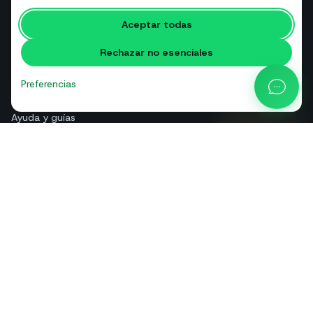
Herramientas gratuitas
Aceptar todas
Glosario
Rechazar no esenciales
Comparativas
Blog
Preferencias
Calculadora de precios API
Ayuda y guías
Quiénes somos
Contacto
+39 081 544 7792
info@sendapp.live
IT
EN
ES
FR
PT
DE
© 2026 SendApp. Todos los derechos reservados. WhatsApp es una