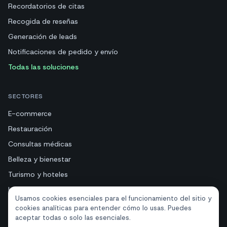
Recordatorios de citas
Recogida de reseñas
Generación de leads
Notificaciones de pedido y envío
Todas las soluciones
SECTORES
E-commerce
Restauración
Consultas médicas
Belleza y bienestar
Turismo y hoteles
Inmobiliarias
Usamos cookies esenciales para el funcionamiento del sitio y
cookies analíticas para entender cómo lo usas. Puedes
aceptar todas o solo las esenciales.
RECURSOS