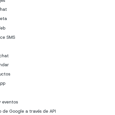
jes
chat
eta
Web
ace SMS
chat
ndar
uctos
App
y eventos
o de Google a través de API