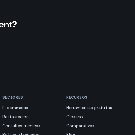
ent?
SECTORES
RECURSOS
E-commerce
Herramientas gratuitas
Restauración
Glosario
Consultas médicas
Comparativas
Belleza y bienestar
Blog