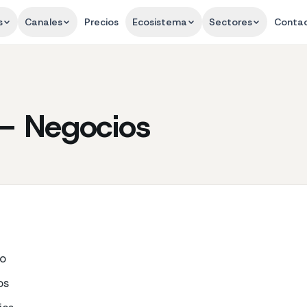
s
Canales
Precios
Ecosistema
Sectores
Conta
– Negocios
to
os