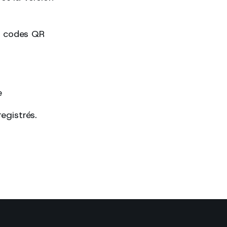
es codes QR
e
egistrés.