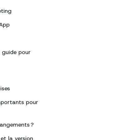
eting
sApp
 guide pour
ises
importants pour
changements ?
et la version