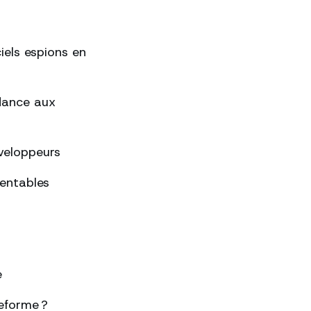
ciels espions en
ndance aux
éveloppeurs
rentables
e
eforme ?