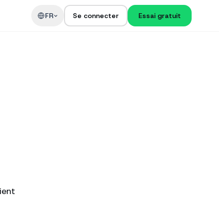
t
FR
Se connecter
Essai gratuit
ient