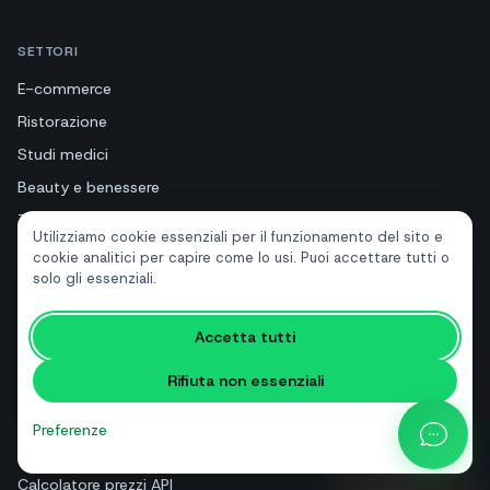
SETTORI
E-commerce
Ristorazione
Studi medici
Beauty e benessere
Turismo e hotel
Utilizziamo cookie essenziali per il funzionamento del sito e
Immobiliari
cookie analitici per capire come lo usi. Puoi accettare tutti o
solo gli essenziali.
RISORSE
Accetta tutti
Strumenti gratuiti
Rifiuta non essenziali
Glossario
Confronti
Preferenze
Blog
Calcolatore prezzi API