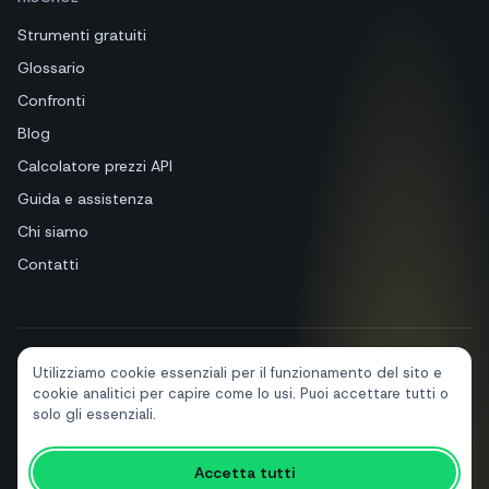
Strumenti gratuiti
Glossario
Confronti
Blog
Calcolatore prezzi API
Guida e assistenza
Chi siamo
Contatti
Utilizziamo cookie essenziali per il funzionamento del sito e
+39 081 544 7792
info@sendapp.live
cookie analitici per capire come lo usi. Puoi accettare tutti o
IT
EN
ES
FR
PT
DE
solo gli essenziali.
Accetta tutti
© 2026 SendApp. Tutti i diritti riservati. WhatsApp è un marchio di Meta