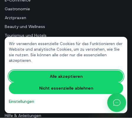
Gastronomie
Arztpraxen
Beauty und Wellness
Tourismus und Hotels
Wir verwenden essenzielle Cookies für das Funktionieren der
Immobilien
Website und analytische Cookies, um zu verstehen, wie Sie
sie nutzen. Sie können alle oder nur die essenziellen
akzeptieren.
RESSOURCEN
Kostenlose Tools
Alle akzeptieren
Glossar
Nicht essenzielle ablehnen
Vergleiche
Blog
Einstellungen
API-Preisrechner
Hilfe & Anleitungen
Über uns