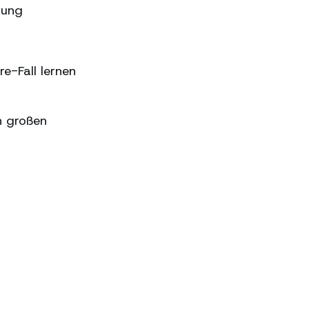
sung
e-Fall lernen
n großen