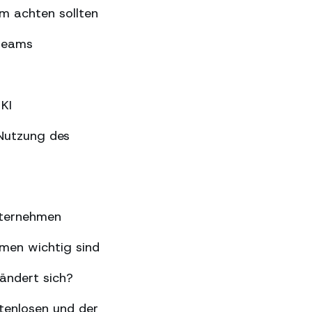
m achten sollten
gteams
KI
Nutzung des
nternehmen
hmen wichtig sind
ändert sich?
tenlosen und der