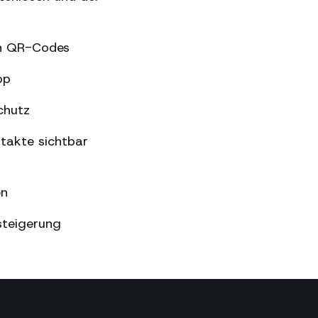
en QR-Codes
pp
chutz
takte sichtbar
en
steigerung