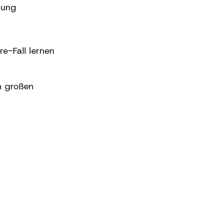
sung
e-Fall lernen
n großen