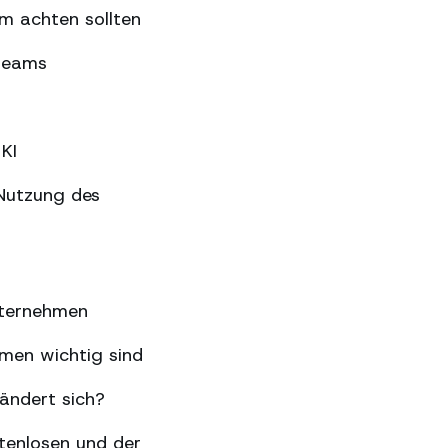
m achten sollten
gteams
KI
Nutzung des
nternehmen
hmen wichtig sind
ändert sich?
tenlosen und der