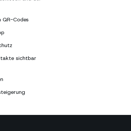
en QR-Codes
pp
chutz
takte sichtbar
en
steigerung