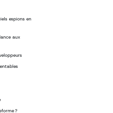
ciels espions en
ndance aux
éveloppeurs
rentables
e
eforme ?