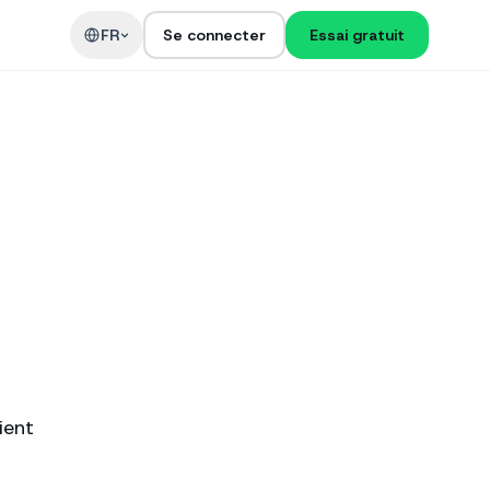
t
FR
Se connecter
Essai gratuit
ient