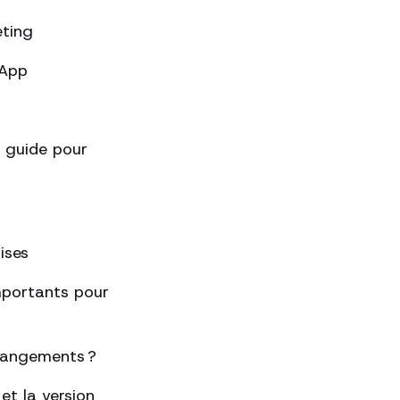
eting
sApp
 guide pour
ises
importants pour
changements ?
et la version