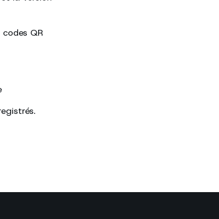
es codes QR
e
egistrés.