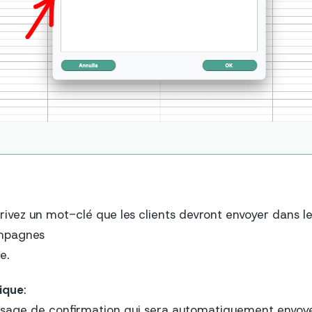
ivez un mot-clé que les clients devront envoyer dans l
ampagnes
e.
ique
:
essage de confirmation qui sera automatiquement envoyé