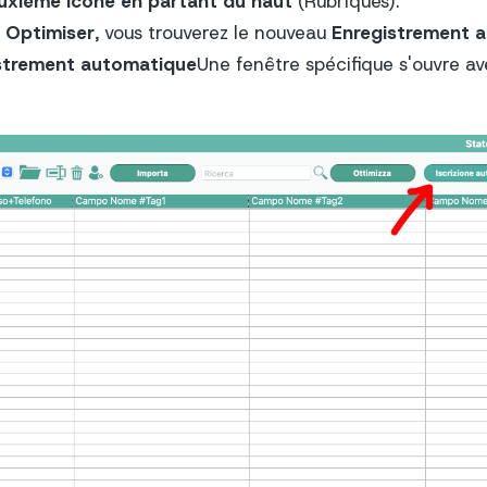
uxième icône en partant du haut
(Rubriques).
n
Optimiser
, vous trouverez le nouveau
Enregistrement 
strement automatique
Une fenêtre spécifique s'ouvre 