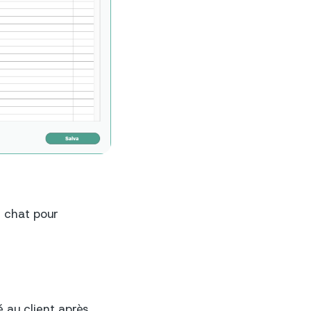
e chat pour
 au client après