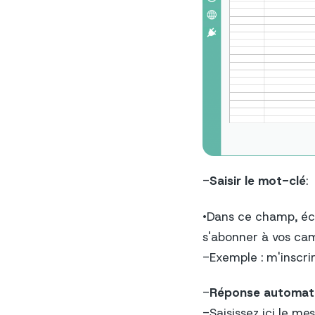
-
Saisir le mot-clé
:
•Dans ce champ, écr
s'abonner à vos c
-Exemple : m'inscrir
-
Réponse automat
-Saisissez ici le m