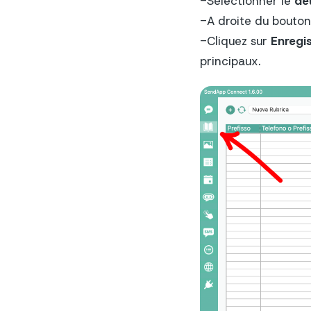
-Sélectionner le
de
-A droite du bouto
-Cliquez sur
Enregi
principaux.