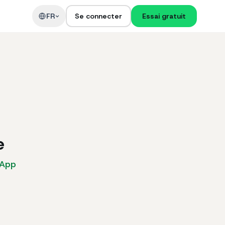
t
FR
Se connecter
Essai gratuit
e
sApp