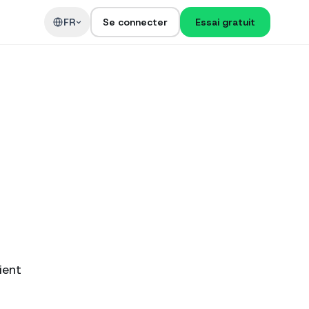
t
FR
Se connecter
Essai gratuit
ient