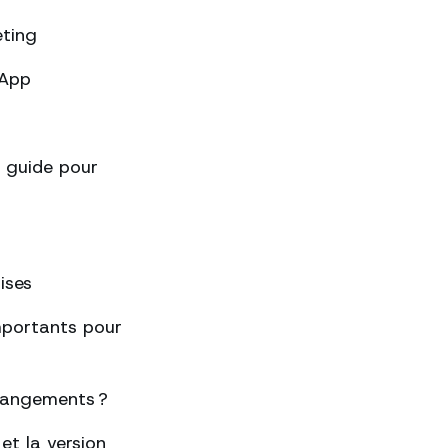
eting
sApp
 guide pour
ises
importants pour
changements ?
et la version