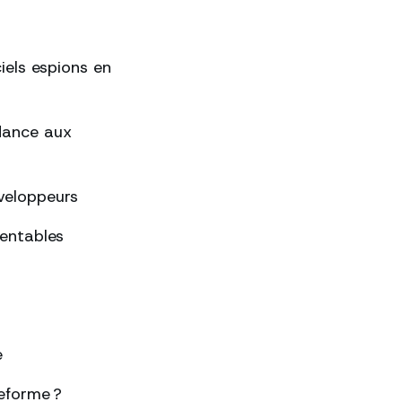
ciels espions en
ndance aux
éveloppeurs
rentables
e
eforme ?