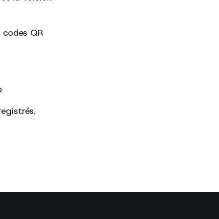
es codes QR
e
egistrés.