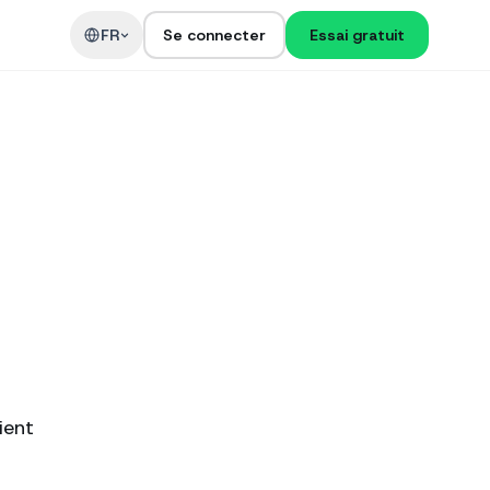
t
FR
Se connecter
Essai gratuit
ient