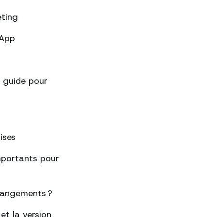
eting
sApp
 guide pour
ises
importants pour
changements ?
et la version