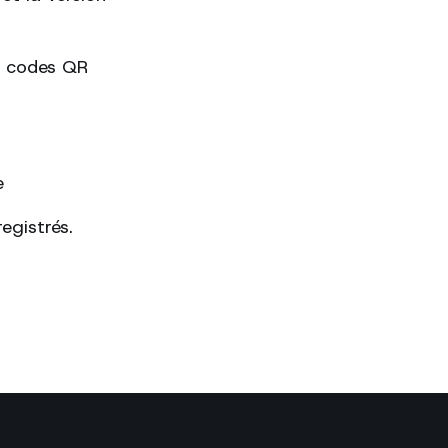
es codes QR
e
egistrés.