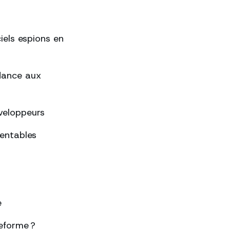
ciels espions en
ndance aux
éveloppeurs
rentables
e
eforme ?