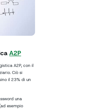
tica
A2P
istica A2P, con il
ario. Ciò si
sino il 23% di un
password una
 (ad esempio