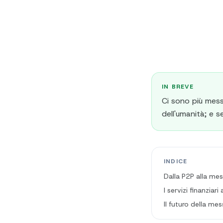
IN BREVE
Ci sono più mess
dell'umanità; e 
INDICE
Dalla P2P alla me
I servizi finanzia
Il futuro della me