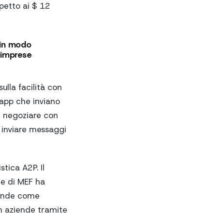
petto ai $ 12
 in modo
 imprese
lla facilità con
 app che inviano
i negoziare con
 inviare messaggi
tica A2P. Il
e di MEF ha
iende come
on aziende tramite