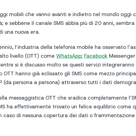
ggi mobili che vanno avanti e indietro nel mondo oggi c
à; e sebbene il canale SMS abbia più di 20 anni, sembra 
 di una nuova era.
cennio, l’industria della telefonia mobile ha osservato l’a
alto livello (OTT) come
WhatsApp
;
Facebook
Messenger
Mentre si è discusso molto se questi servizi integreran
pp OTT hanno già eclissato gli SMS come mezzo principal
 (da persona a persona) attraverso tutti i dati demograf
 della messaggistica OTT che sradica completamente l’
MS ha effettivamente trovato un felice equilibrio come q
in caso di nessuna copertura dei dati o frammentazione