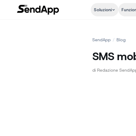
Soluzioni
Funzion
SendApp
/
Blog
SMS mobi
di
Redazione SendAp