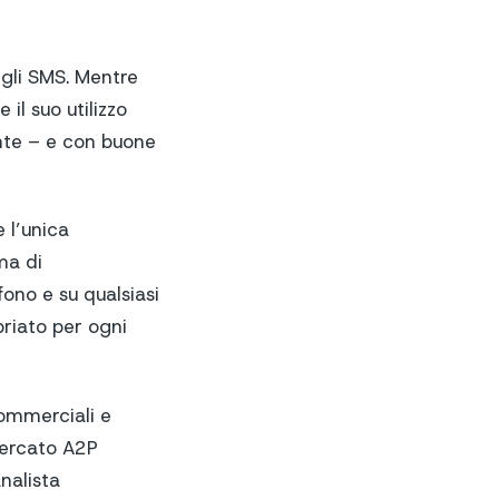
 gli SMS. Mentre
il suo utilizzo
ente – e con buone
 l’unica
ma di
fono e su qualsiasi
priato per ogni
commerciali e
 mercato A2P
nalista