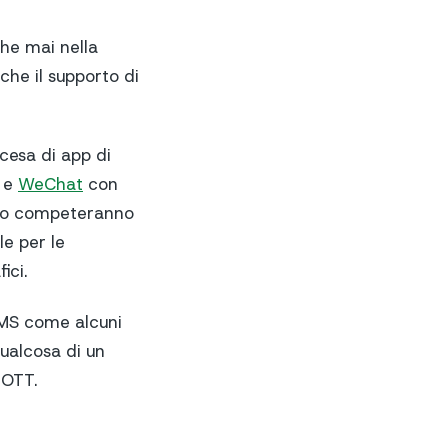
he mai nella
che il supporto di
scesa di app di
 e
WeChat
con
no o competeranno
e per le
ici.
SMS come alcuni
ualcosa di un
 OTT.