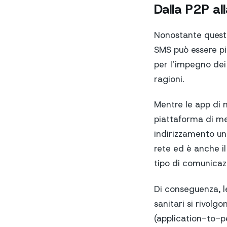
Dalla P2P a
Nonostante questa
SMS può essere più
per l’impegno dei
ragioni.
Mentre le app di 
piattaforma di me
indirizzamento uni
rete ed è anche il
tipo di comunicazi
Di conseguenza, le
sanitari si rivolg
(application-to-p