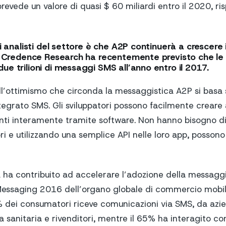
vede un valore di quasi $ 60 miliardi entro il 2020, ris
li analisti del settore è che A2P continuerà a crescere
on Credence Research ha recentemente previsto che le
e trilioni di messaggi SMS all’anno entro il 2017.
l’ottimismo che circonda la messaggistica A2P si basa su
ntegrato SMS. Gli sviluppatori possono facilmente creare
nti interamente tramite software. Non hanno bisogno d
 e utilizzando una semplice API nelle loro app, possono
 ha contribuito ad accelerare l’adozione della messaggis
Messaging 2016 dell’organo globale di commercio mobil
6% dei consumatori riceve comunicazioni via SMS, da az
a sanitaria e rivenditori, mentre il 65% ha interagito c