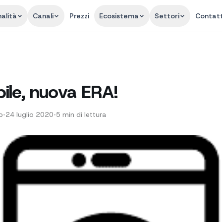
alità
Canali
Prezzi
Ecosistema
Settori
Contatt
le, nuova ERA!
p
•
24 luglio 2020
•
5
min di lettura