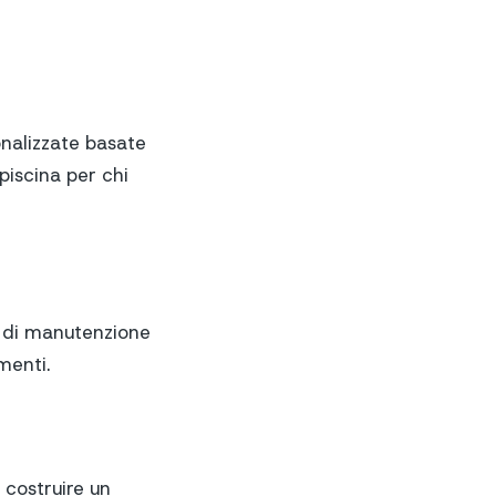
onalizzate basate
 piscina per chi
a di manutenzione
menti.
 costruire un