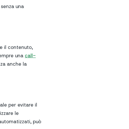
, senza una
e il contenuto,
 sempre una
call-
rza anche la
e per evitare il
izzare le
automatizzati, può