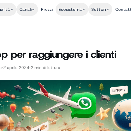
alità
Canali
Prezzi
Ecosistema
Settori
Contatt
per raggiungere i clienti
p
•
2 aprile 2024
•
2
min di lettura