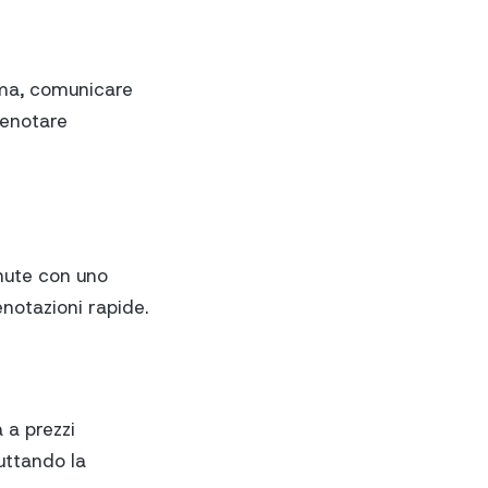
ema, comunicare
prenotare
inute con uno
notazioni rapide.
 a prezzi
ruttando la