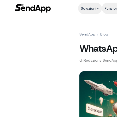
Soluzioni
Funzion
SendApp
/
Blog
WhatsApp 
di
Redazione SendAp