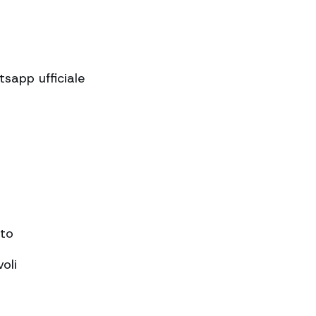
sapp ufficiale
nto
oli