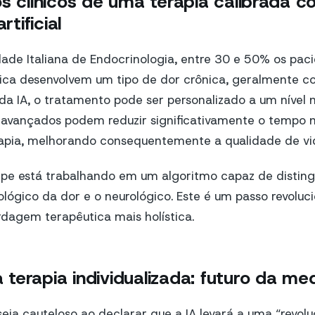
os clínicos de uma terapia calibrada 
rtificial
ade Italiana de Endocrinologia, entre 30 e 50% os pac
tica desenvolvem um tipo de dor crônica, geralmente c
da IA, o tratamento pode ser personalizado a um nível
s avançados podem reduzir significativamente o tempo 
rapia, melhorando consequentemente a qualidade de vi
ipe está trabalhando em um algoritmo capaz de distingu
ógico da dor e o neurológico. Este é um passo revolucio
dagem terapêutica mais holística.
terapia individualizada: futuro da med
eja cauteloso ao declarar que a IA levará a uma “revol