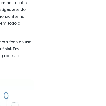
com neuropatia
stigadores do
 horizontes no
s em todo o
agora foca no uso
ficial. Em
m processo