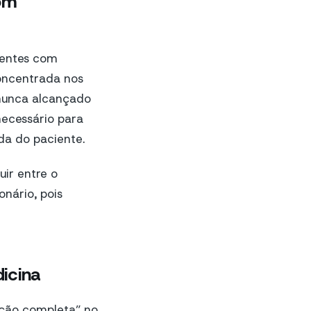
com
ientes com
oncentrada nos
 nunca alcançado
necessário para
da do paciente.
ir entre o
nário, pois
icina
ução completa” no