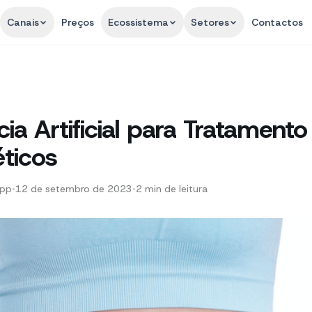
Canais
Preços
Ecossistema
Setores
Contactos
cia Artificial para Tratament
ticos
App
•
12 de setembro de 2023
•
2
min de leitura