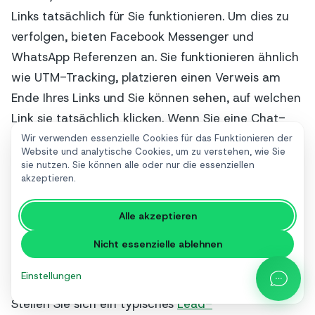
Links tatsächlich für Sie funktionieren. Um dies zu
verfolgen, bieten Facebook Messenger und
WhatsApp Referenzen an. Sie funktionieren ähnlich
wie UTM-Tracking, platzieren einen Verweis am
Ende Ihres Links und Sie können sehen, auf welchen
Link sie tatsächlich klicken. Wenn Sie eine Chat-
Automatisierungsplattform anschließen, können Sie
Wir verwenden essenzielle Cookies für das Funktionieren der
Website und analytische Cookies, um zu verstehen, wie Sie
sofort antworten respond auch mit einer
sie nutzen. Sie können alle oder nur die essenziellen
zweckmäßigen Antwort.
akzeptieren.
Instant Messaging Lead-Generierung mit
Alle akzeptieren
Werbung
Nicht essenzielle ablehnen
Der aufregendste, aber am wenigsten bekannte
Einstellungen
Vorteil der Instant Messaging-Lead-Generierung.
Stellen Sie sich ein typisches
Lead-