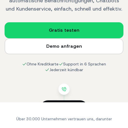
automatische Benachrichtigungen, Chatbots
und Kundenservice, einfach, schnell und effektiv.
Gratis testen
Demo anfragen
Ohne Kreditkarte
Support in 6 Sprachen
Jederzeit kündbar
SendApp
online
Über 30.000 Unternehmen vertrauen uns, darunter
Hallo! Ich suche ein
Produkt für meine
Haut.