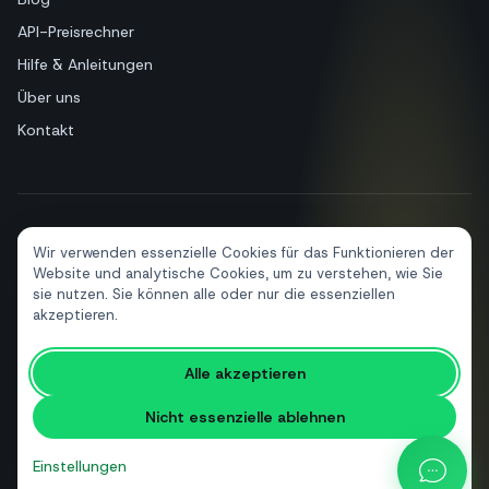
Blog
API-Preisrechner
Hilfe & Anleitungen
Über uns
Kontakt
Wir verwenden essenzielle Cookies für das Funktionieren der
+39 081 544 7792
info@sendapp.live
Website und analytische Cookies, um zu verstehen, wie Sie
sie nutzen. Sie können alle oder nur die essenziellen
IT
EN
ES
FR
PT
DE
akzeptieren.
Alle akzeptieren
© 2026 SendApp. Alle Rechte vorbehalten. WhatsApp ist eine Marke
von Meta Platforms, Inc.
·
Datenschutzerklärung
·
Cookie-Richtlinie
Nicht essenzielle ablehnen
·
Nutzungsbedingungen
Einstellungen