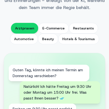
und Erinnerungen – erledigt von der KI, während
dein Team immer die Regie behält.
Arztpraxen
E-Commerce
Restaurants
Automotive
Beauty
Hotels & Tourismus
Hallo! Ist meine Bestellung #4521 schon
unterwegs?
Hallo Laura! Ja, sie wurde heute verschickt
📦 Hier ist dein Tracking-Link – Lieferung
voraussichtlich Donnerstag.