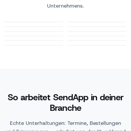
Unternehmens.
Arztpraxen
E-Commerce
Gastronomie
Automotive
Beauty und Wellness
Tourismus und Hotels
Apotheken
Fitnessstudios
Haustiere und
Immobilien
Kanzleien
Bildung
Tierärzte
So arbeitet SendApp in deiner
Branche
Echte Unterhaltungen: Termine, Bestellungen