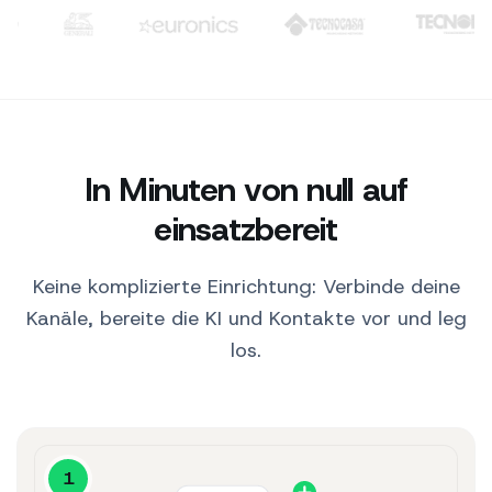
Clienti: TIM, WindTre, Generali, Euronics, Tecnocasa, Tecno
10:30
Hallo! 👋 Hier sind
unsere Bestseller für
dich.
10:30
Feuchtigkeitsserum
$29
Produkt ansehen ↗
Perfekt, das nehme
In Minuten von null auf
ich.
10:31
einsatzbereit
SendApp AI
Keine komplizierte Einrichtung: Verbinde deine
Kanäle, bereite die KI und Kontakte vor und leg
los.
1