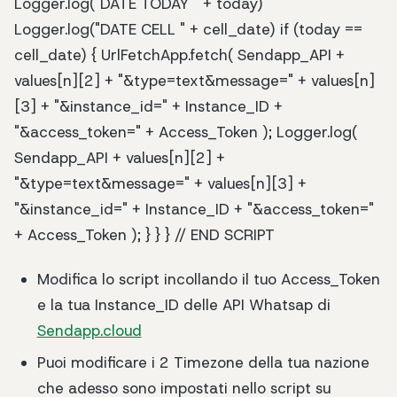
Logger.log("DATE TODAY " + today)
Logger.log("DATE CELL " + cell_date) if (today ==
cell_date) { UrlFetchApp.fetch( Sendapp_API +
values[n][2] + "&type=text&message=" + values[n]
[3] + "&instance_id=" + Instance_ID +
"&access_token=" + Access_Token ); Logger.log(
Sendapp_API + values[n][2] +
"&type=text&message=" + values[n][3] +
"&instance_id=" + Instance_ID + "&access_token="
+ Access_Token ); } } } // END SCRIPT
Modifica lo script incollando il tuo Access_Token
e la tua Instance_ID delle API Whatsap di
Sendapp.cloud
Puoi modificare i 2 Timezone della tua nazione
che adesso sono impostati nello script su