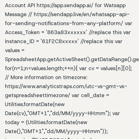
Account API https://app.sendapp.ai/ for Watsapp
Message // https://sendapp.live/en/whatsapp-api-
for-sending-notifications-from-any-platform/ var
Access_Token = '863a83xxxxxx' //replace this var
Instance_ID = '61F2C8xxxxx' //replace this var
values =
SpreadsheetApp.getActiveSheet().getDataRange().get
for(n=1;n<values.length;++n){ var cv = values[n][0];
// More information on timezone:
https://www.analyticstraps.com/utc-vs-gmt-vs-
getspreadsheettimezone/ var cell_date =
Utilities.formatDate(new
Date(cv),"GMT+1","dd/MM/yyyy-HH:mm"); var
today = (Utilities.formatDate(new
Date(),"GMT+1","dd/MM/yyyy-HH:mm"));