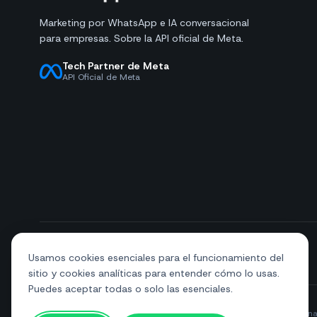
Marketing por WhatsApp e IA conversacional
para empresas. Sobre la API oficial de Meta.
Tech Partner de Meta
API Oficial de Meta
+39 081 544 7792
info@sendapp.live
Usamos cookies esenciales para el funcionamiento del
sitio y cookies analíticas para entender cómo lo usas.
Puedes aceptar todas o solo las esenciales.
© 2026 SendApp. Todos los derechos reservados. WhatsApp es una 