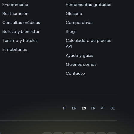
E-commerce
Herramientas gratuitas
Restauración
Glosario
Consultas médicas
Comparativas
Belleza y bienestar
Blog
Turismo y hoteles
Calculadora de precios
API
Inmobiliarias
Ayuda y guías
Quiénes somos
Contacto
IT
EN
ES
FR
PT
DE
s
·