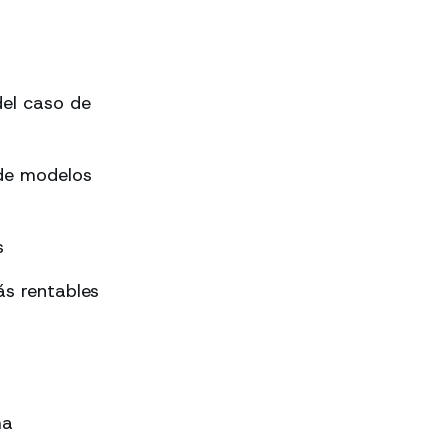
el caso de
 de modelos
s
s rentables
ma