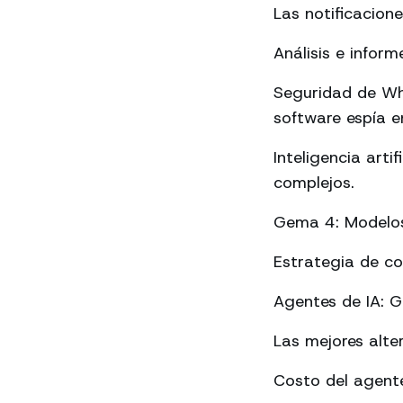
Las notificacion
Análisis e info
Seguridad de Wh
software espía en
Inteligencia art
complejos.
Gema 4: Modelos 
Estrategia de c
Agentes de IA: 
Las mejores alte
Costo del agente