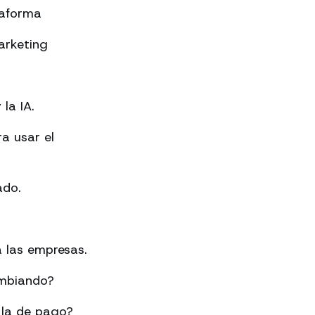
taforma
arketing
la IA.
a usar el
ado.
 las empresas.
ambiando?
 la de pago?