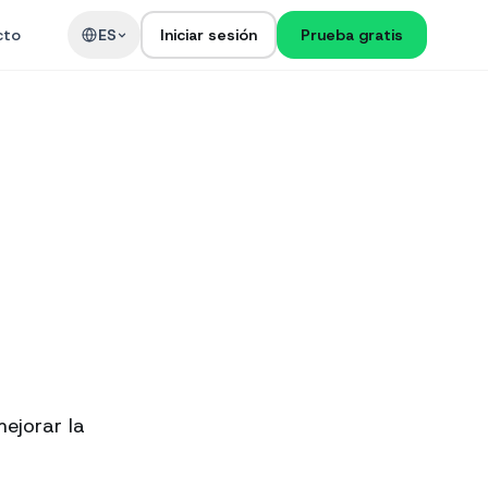
cto
ES
Iniciar sesión
Prueba gratis
ejorar la