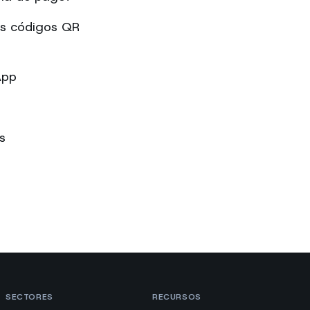
os códigos QR
App
s
SECTORES
RECURSOS