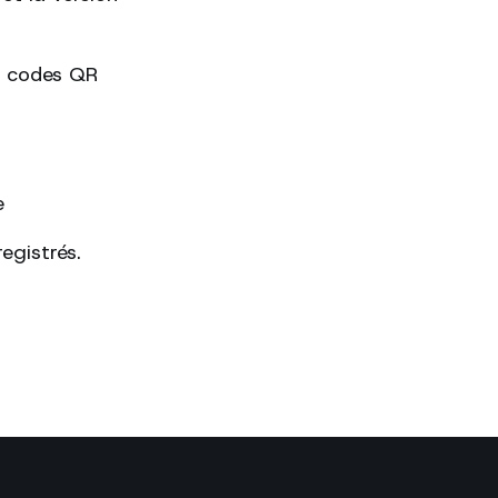
es codes QR
e
egistrés.