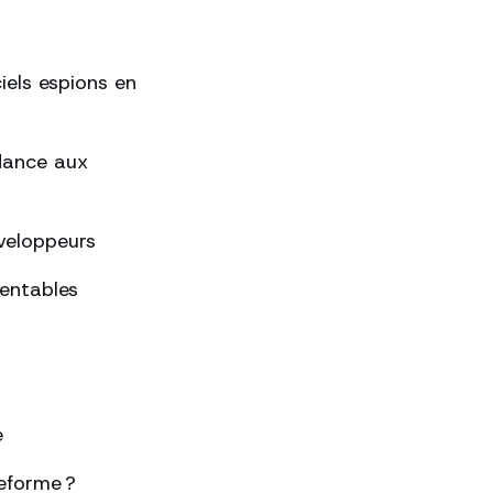
ciels espions en
ndance aux
éveloppeurs
rentables
e
eforme ?