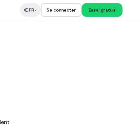
t
FR
Se connecter
Essai gratuit
ient