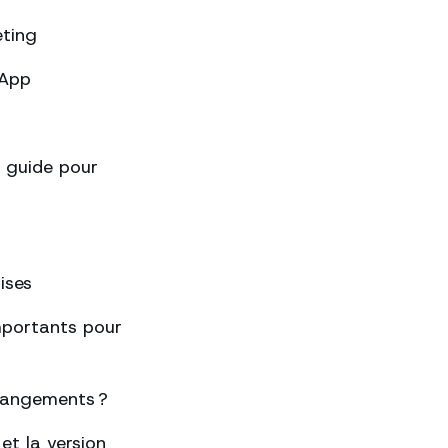
eting
sApp
 guide pour
ises
importants pour
changements ?
et la version