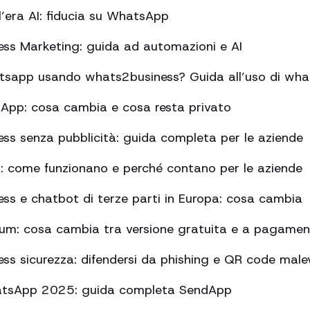
l’era AI: fiducia su WhatsApp
ss Marketing: guida ad automazioni e AI
tsapp usando whats2business? Guida all’uso di what
sApp: cosa cambia e cosa resta privato
s senza pubblicità: guida completa per le aziende
i: come funzionano e perché contano per le aziende
s e chatbot di terze parti in Europa: cosa cambia
m: cosa cambia tra versione gratuita e a pagame
s sicurezza: difendersi da phishing e QR code malev
atsApp 2025: guida completa SendApp