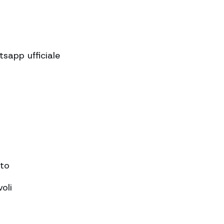
sapp ufficiale
nto
oli