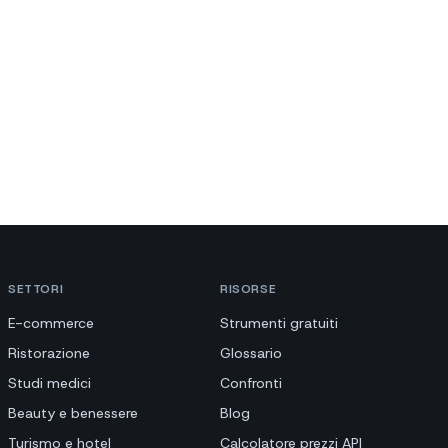
SETTORI
RISORSE
E-commerce
Strumenti gratuiti
Ristorazione
Glossario
Studi medici
Confronti
Beauty e benessere
Blog
Turismo e hotel
Calcolatore prezzi API