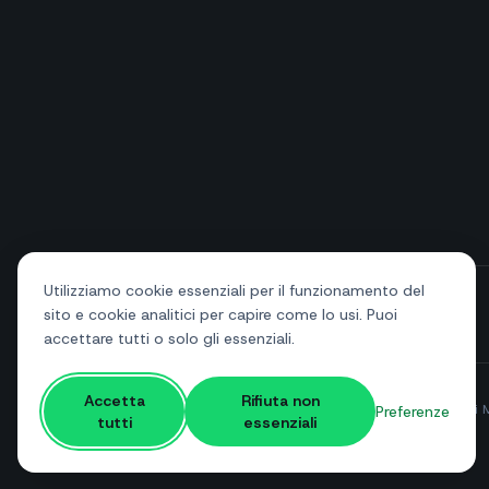
Utilizziamo cookie essenziali per il funzionamento del
sito e cookie analitici per capire come lo usi. Puoi
+39 081 544 7792
info@sendapp.live
accettare tutti o solo gli essenziali.
Accetta
Rifiuta non
© 2026 SendApp. Tutti i diritti riservati. WhatsApp è un marchio di 
Preferenze
tutti
essenziali