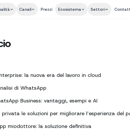
alità
Canali
Prezzi
Ecosistema
Settori
Contatt
io
terprise: la nuova era del lavoro in cloud
Analisi di WhatsApp
tsApp Business: vantaggi, esempi e AI
rivata le soluzioni per migliorare l’esperienza del p
pp miodottore: la soluzione definitiva