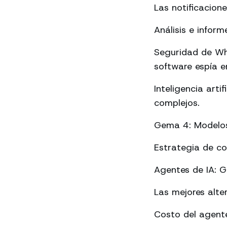
Las notificacion
Análisis e info
Seguridad de Wh
software espía en
Inteligencia art
complejos.
Gema 4: Modelos 
Estrategia de c
Agentes de IA: 
Las mejores alte
Costo del agente