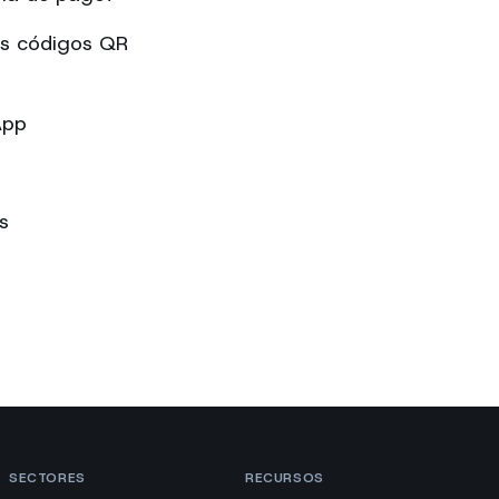
os códigos QR
App
s
SECTORES
RECURSOS