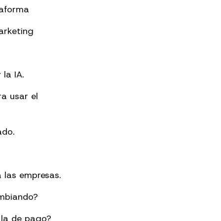
taforma
arketing
la IA.
a usar el
ado.
 las empresas.
ambiando?
 la de pago?