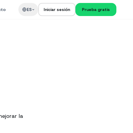
cto
ES
Iniciar sesión
Prueba gratis
ejorar la