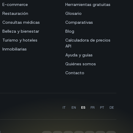
E-commerce
Herramientas gratuitas
Restauración
Glosario
Consultas médicas
Comparativas
Belleza y bienestar
Blog
Turismo y hoteles
Calculadora de precios
API
Inmobiliarias
Ayuda y guías
Quiénes somos
Contacto
IT
EN
ES
FR
PT
DE
s
·