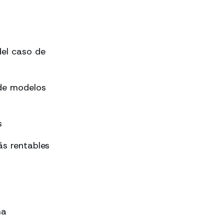
el caso de
 de modelos
s
s rentables
ma