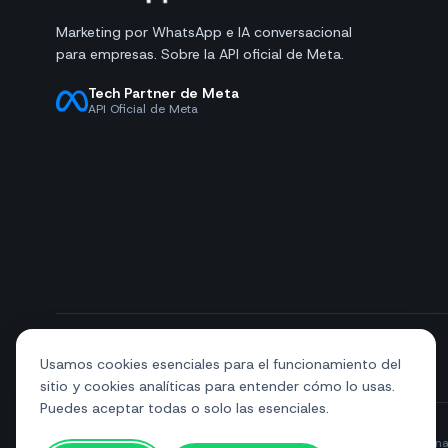
Marketing por WhatsApp e IA conversacional
para empresas. Sobre la API oficial de Meta.
Tech Partner de Meta
API Oficial de Meta
+39 081 544 7792
info@sendapp.live
Usamos cookies esenciales para el funcionamiento del
sitio y cookies analíticas para entender cómo lo usas.
Puedes aceptar todas o solo las esenciales.
© 2026 SendApp. Todos los derechos reservados. WhatsApp es una 