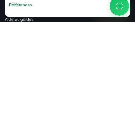
Blog
Préférences
Calculateur de prix API
Aide et guides
Qui sommes-nous
Contact
+39 081 544 7792
info@sendapp.live
IT
EN
ES
FR
PT
DE
© 2026 SendApp. Tous droits réservés. WhatsApp est une marque de
Meta Platforms, Inc.
·
Politique de confidentialité
·
Politique de cookies
·
Conditions d'utilisation