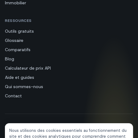
Immobilier
RESSOURCES
Outils gratuits
Glossaire
Comparatifs
Blog
Calculateur de prix API
Aide et guides
Qui sommes-nous
Contact
+39 081 544 7792
info@sendapp.live
Nous utilisons des cookies essentiels au fonctionnement du
IT
EN
ES
FR
PT
DE
site et des cookies analytiques pour comprendre comment