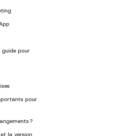
eting
sApp
 guide pour
ises
importants pour
changements ?
et la version