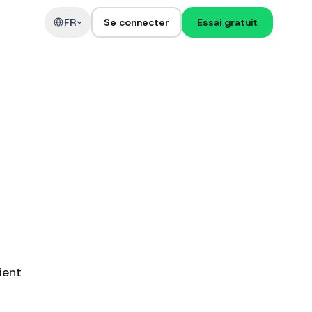
t
FR
Se connecter
Essai gratuit
ient