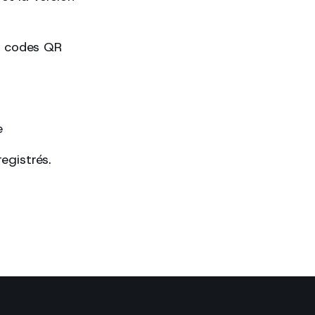
es codes QR
e
egistrés.