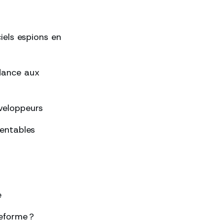
ciels espions en
ndance aux
éveloppeurs
rentables
e
eforme ?