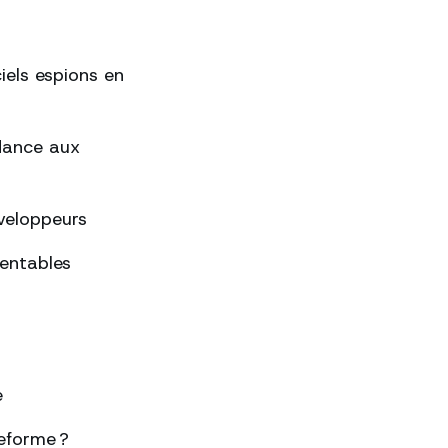
ciels espions en
ndance aux
éveloppeurs
rentables
e
eforme ?