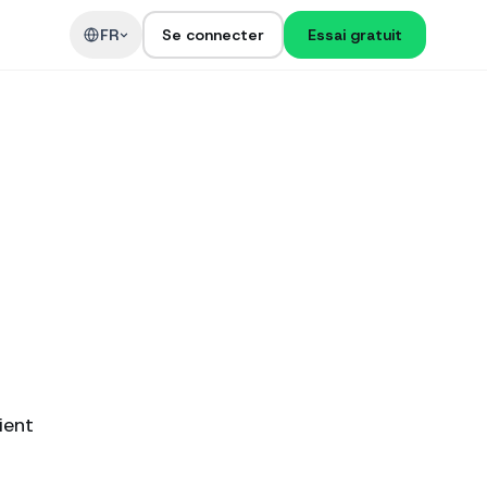
t
FR
Se connecter
Essai gratuit
ient