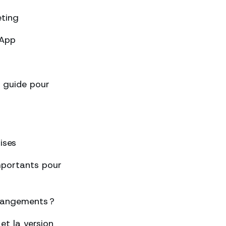
eting
sApp
 guide pour
ises
importants pour
changements ?
et la version