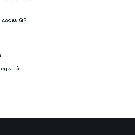
es codes QR
e
egistrés.