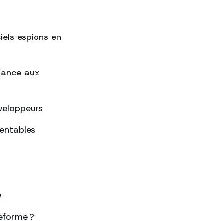
ciels espions en
ndance aux
éveloppeurs
rentables
e
eforme ?