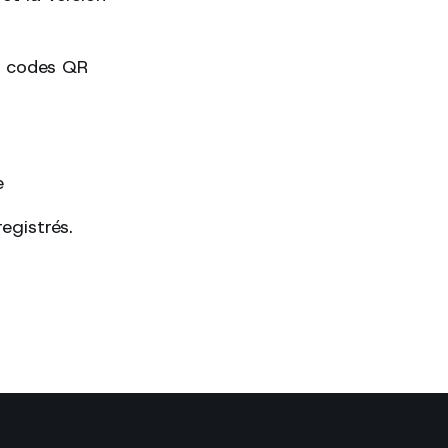
es codes QR
e
egistrés.