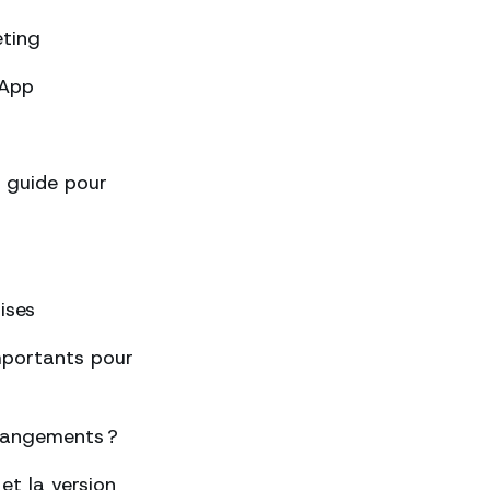
eting
sApp
 guide pour
ises
importants pour
changements ?
et la version