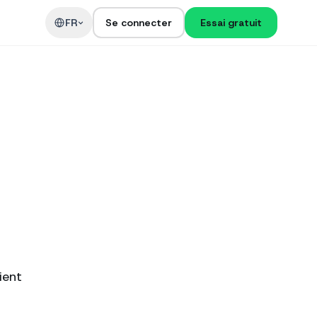
t
FR
Se connecter
Essai gratuit
ient