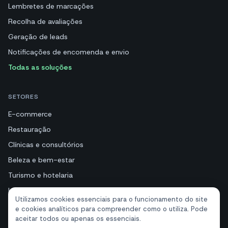
Lembretes de marcações
Recolha de avaliações
Geração de leads
Notificações de encomenda e envio
Todas as soluções
SETORES
E-commerce
Restauração
Clínicas e consultórios
Beleza e bem-estar
Turismo e hotelaria
Imobiliárias
Utilizamos cookies essenciais para o funcionamento do site
e cookies analíticos para compreender como o utiliza. Pode
aceitar todos ou apenas os essenciais.
RECURSOS