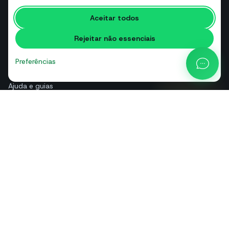
Ferramentas gratuitas
Aceitar todos
Glossário
Rejeitar não essenciais
Comparações
Blog
Preferências
Calculadora de preços da API
Ajuda e guias
Sobre nós
Contactos
+39 081 544 7792
info@sendapp.live
IT
EN
ES
FR
PT
DE
© 2026 SendApp. Todos os direitos reservados. WhatsApp é uma