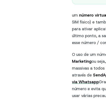
um
número virtua
SIM físico) e tam
para ativar aplic
último ponto, a s
esse número / co
O uso de um núme
Marketing
ou seja
massivas a todos 
através de
SendA
via Whatsapp
Gra
número e evita qu
usar várias precau