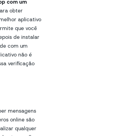
App com um
ara obter
melhor aplicativo
rmite que você
pois de instalar
dade com um
icativo não é
ssa verificação
eber mensagens
eros online são
alizar qualquer