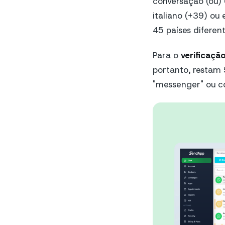
conversação (ou) 
italiano (+39) ou
45 países diferent
Para o
verificaç
portanto, restam 
"messenger" ou co