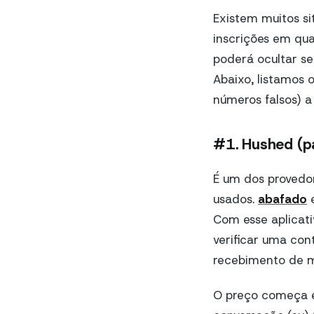
Existem muitos s
inscrições em qua
poderá ocultar se
Abaixo, listamos 
números falsos) 
#1. Hushed (p
É um dos provedor
usados.
abafado
é
Com esse aplicat
verificar uma con
recebimento de 
O preço começa e