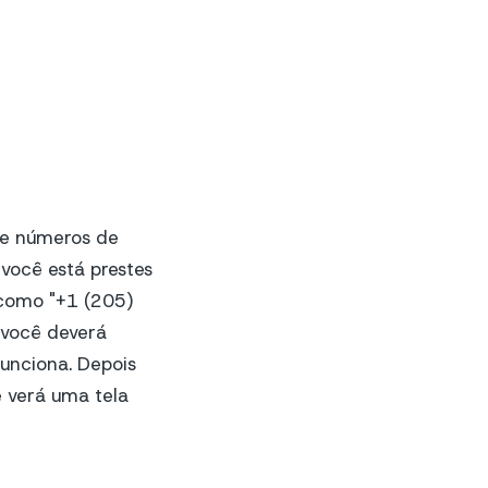
 de números de
 você está prestes
 como "+1 (205)
 você deverá
unciona. Depois
ê verá uma tela