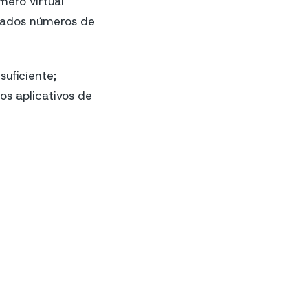
mero virtual
ortados números de
uficiente;
os aplicativos de