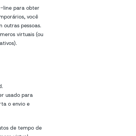
-line para obter
emporários, você
m outras pessoas.
meros virtuais (ou
tivos).
d.
r usado para
ta o envio e
utos de tempo de