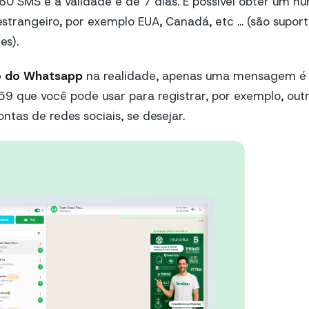
60 SMS e a validade é de 7 dias. É possível obter um nú
 estrangeiro, por exemplo EUA, Canadá, etc ... (são sup
es).
ão do Whatsapp
na realidade, apenas uma mensagem é s
59 que você pode usar para registrar, por exemplo, outr
ntas de redes sociais, se desejar.