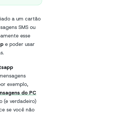
ciado a um cartão
ensagens SMS ou
isamente esse
pp
e poder usar
s.
tsapp
r mensagens
por exemplo,
ensagens do PC
o (e verdadeiro)
ce se você não