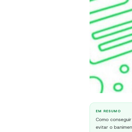
EM RESUMO
Como conseguir 
evitar o banime