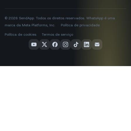
© 2026 SendApp. Todos os direitos reservados. WhatsApp é uma
marca da Meta Platforms, Inc.
·
Política de privacidade
·
Política de cookies
·
Termos de serviço