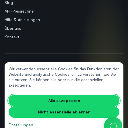
Blog
API-Preisrechner
Hilfe & Anleitungen
Über uns
Kontakt
+39 081 544 7792
info@sendapp.live
Wir verwenden essenzielle Cookies für das Funktionieren der
IT
EN
ES
FR
PT
DE
Website und analytische Cookies, um zu verstehen, wie Sie
sie nutzen. Sie können alle oder nur die essenziellen
akzeptieren.
© 2026 SendApp. Alle Rechte vorbehalten. WhatsApp ist eine Marke
Alle akzeptieren
von Meta Platforms, Inc.
·
Datenschutzerklärung
·
Cookie-Richtlinie
·
Nutzungsbedingungen
Nicht essenzielle ablehnen
Einstellungen