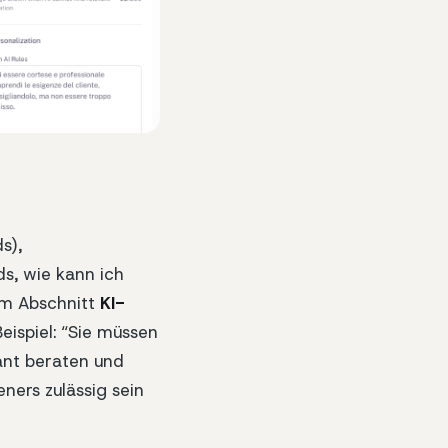
s),
rds, wie kann ich
 Im Abschnitt
KI-
eispiel: “Sie müssen
nant beraten und
ners zulässig sein