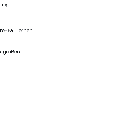
sung
e-Fall lernen
n großen