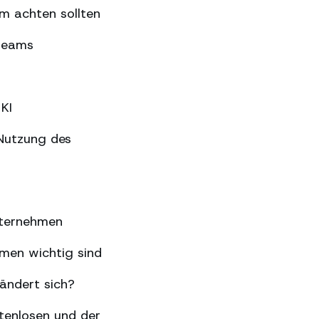
m achten sollten
gteams
KI
Nutzung des
nternehmen
hmen wichtig sind
ändert sich?
tenlosen und der