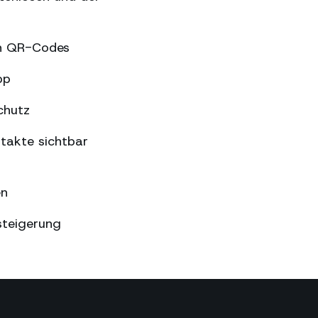
en QR-Codes
pp
chutz
takte sichtbar
en
steigerung