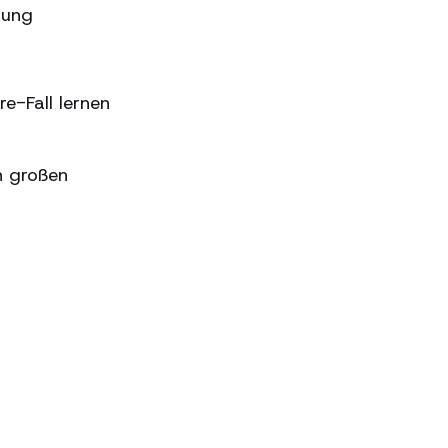
sung
e-Fall lernen
n großen