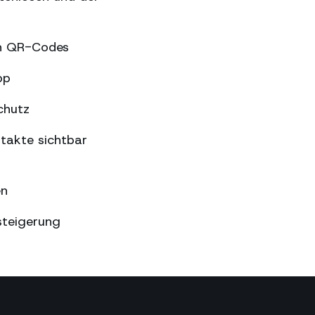
en QR-Codes
pp
chutz
takte sichtbar
en
steigerung