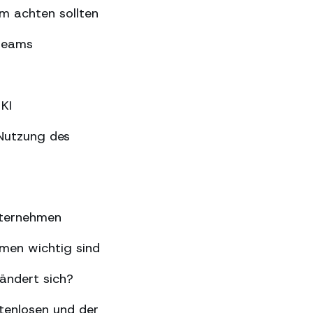
m achten sollten
gteams
KI
Nutzung des
nternehmen
hmen wichtig sind
ändert sich?
tenlosen und der